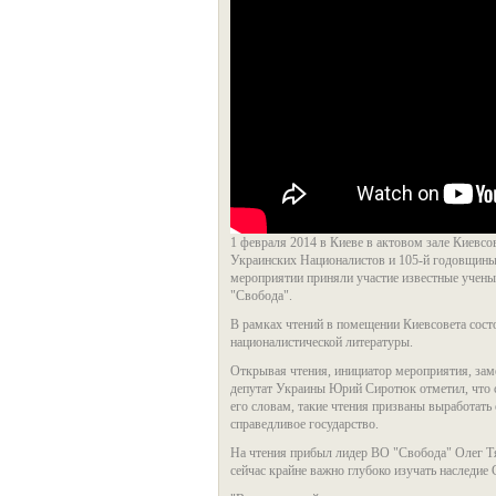
1 февраля 2014 в Киеве в актовом зале Киевсо
Украинских Националистов и 105-й годовщины
мероприятии приняли участие известные учен
"Свобода".
В рамках чтений в помещении Киевсовета сост
националистической литературы.
Открывая чтения, инициатор мероприятия, зам
депутат Украины Юрий Сиротюк отметил, что 
его словам, такие чтения призваны выработать 
справедливое государство.
На чтения прибыл лидер ВО "Свобода" Олег Тя
сейчас крайне важно глубоко изучать наследие