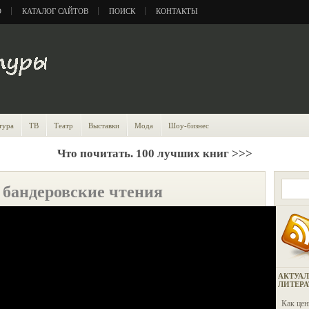
О
КАТАЛОГ САЙТОВ
ПОИСК
КОНТАКТЫ
тура
ТВ
Театр
Выставки
Мода
Шоу-бизнес
Что почитать. 100 лучших книг >>>
 бандеровские чтения
АКТУАЛ
ЛИТЕР
Как цен