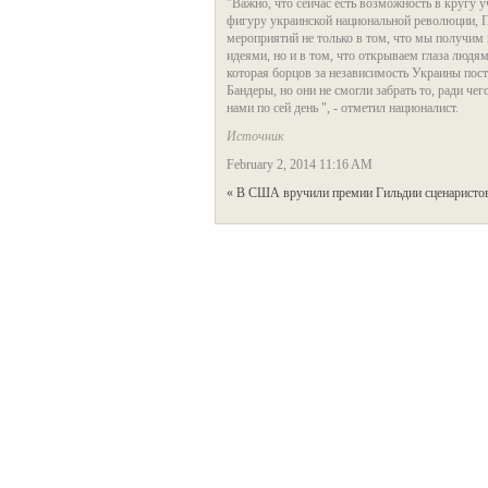
"Важно, что сейчас есть возможность в кругу 
фигуру украинской национальной революции, П
мероприятий не только в том, что мы получим
идеями, но и в том, что открываем глаза людя
которая борцов за независимость Украины пост
Бандеры, но они не смогли забрать то, ради че
нами по сей день ", - отметил националист.
Источник
February 2, 2014 11:16 AM
« В США вручили премии Гильдии сценаристо