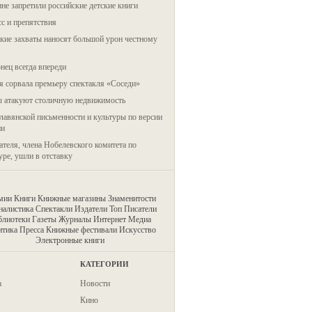
не запретили российские детские книги
с и препятствия
кие захваты наносят большой урон честному
ец всегда впереди
 сорвала премьеру спектакля «Соседи»
ы атакуют столичную недвижимость
лавянской письменности и культуры по версии
ии
ателя, члена Нобелевского комитета по
уре, ушли в отставку
мии
Книги
Книжные магазины
Знаменитости
алистика
Спектакли
Издатели
Топ
Писатели
блиотеки
Газеты
Журналы
Интернет
Медиа
итика
Пресса
Книжные фестивали
Искусство
Электронные книги
КАТЕГОРИИ
а
Новости
Кино