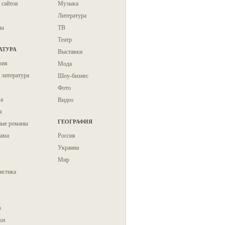
 сайтов
Музыка
Литература
ты
ТВ
Театр
АТУРА
Выставки
фия
Мода
 литература
Шоу-бизнес
Фото
ка
Видео
я
ГЕОГРАФИЯ
ые романы
ама
Россия
Украина
Мир
истика
я
р
ки