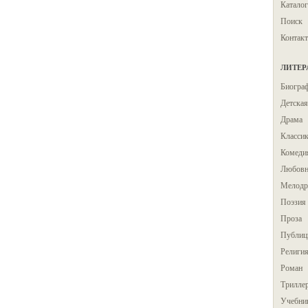
Каталог
Поиск
Контак
ЛИТЕР
Биогра
Детская
Драма
Класси
Комеди
Любовн
Мелодр
Поэзия
Проза
Публиц
Религи
Роман
Трилле
Учебни