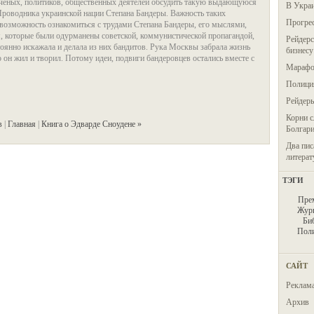
ученых, политиков, общественных деятелей обсудить такую ​​выдающуюся
В Украи
роводника украинской нации Степана Бандеры. Важность таких
Прогрес
 возможность ознакомиться с трудами Степана Бандеры, его мыслями,
м, которые были одурманены советской, коммунистической пропагандой,
Рейдерс
оянно искажала и делала из них бандитов. Рука Москвы забрала жизнь
бизнесу
го он жил и творил. Потому идеи, подвиги бандеровцев остались вместе с
Марафон
Полиция
Рейдер
Корни с
в
|
Главная
|
Книга о Эдварде Сноудене »
Болгар
Два пис
литерат
ТЭГИ
Пре
Журн
Би
Пол
САЙТ
Реклам
Архив