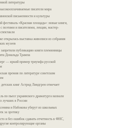
енной литературы
высокооплачиваемые писатели мира
авянской письменности и культуры
 фестиваль «Красная площадь»: новые книги,
 с поэтами и писателями, лекции, мастер-
 спектакли
е открылась выставка живописи из собрания
ких музеев
запретили публикацию книги племянницы
нта Дональда Трампа
ерг — яркий пример триумфа русской
ры
ская премия по литературе советским
лям
 детских книг Астрид Линдгрен отмечает
ль по пьесе украинского драматурга назвали
з лучших в России
сенина и Набокова уберут из школьных
ек за эротику
сто и без ошибок сдавать отчетность в ФНС,
другие контролирующие органы