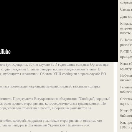
соврем
Самые 
День сл
Книжный
встречи
классы,
В Париж
российс
В США 
президе
Кенигсб
вета (ул. Крещатик, 36) по случаю 85-й годовщины создания Организации
культу
 со дня рождения Степана Бандеры прошли бандеровские чтения. В
ые, публицисты и политики. Об этом УНН сообщили в пресс-службе ВО
Нобелев
писате
оялась презентация националистических изданий, выставка-ярмарка
Героиня
юбилей
еститель Председателя Всеукраинского объединения "Свобода", народный
Спектак
сегодня прошло мероприятие, которое должно стать традиционным. По
одним и
определенную стратегию в работе, в борьбе националистов за
Книги Е
библиот
гнибок, который поздравил участников мероприятия и отметил, что
Как про
 Степана Бандеры и Организации Украинских Националистов.
ПФР и 