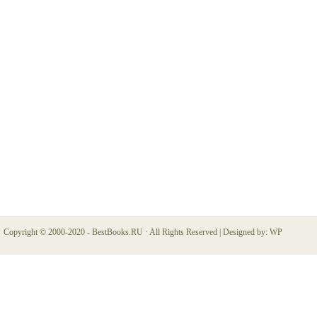
Copyright © 2000-2020 -
BestBooks.RU
· All Rights Reserved |
Designed by:
WP