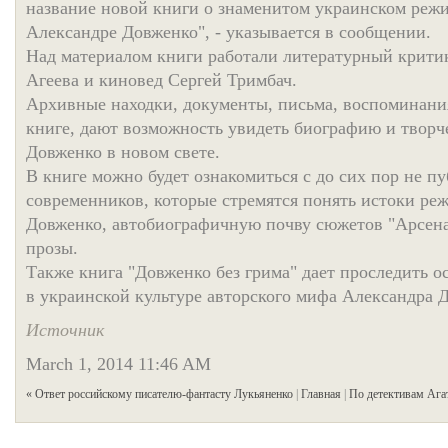
название новой книги о знаменитом украинском режи
Александре Довженко", - указывается в сообщении.
Над материалом книги работали литературный крити
Агеева и киновед Сергей Тримбач.
Архивные находки, документы, письма, воспоминания
книге, дают возможность увидеть биографию и творч
Довженко в новом свете.
В книге можно будет ознакомиться с до сих пор не 
современников, которые стремятся понять истоки ре
Довженко, автобиографичную почву сюжетов "Арсена
прозы.
Также книга "Довженко без грима" дает проследить 
в украинской культуре авторского мифа Александра 
Источник
March 1, 2014 11:46 AM
« Ответ российскому писателю-фантасту Лукьяненко
|
Главная
|
По детективам Ага