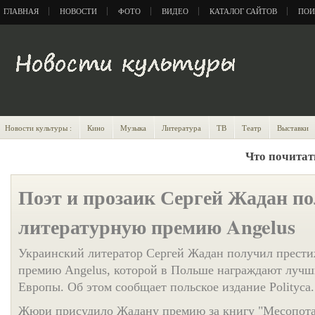
ГЛАВНАЯ
НОВОСТИ
ФОТО
ВИДЕО
КАТАЛОГ САЙТОВ
ПОИ
Новости культуры :
Кино
Музыка
Литература
ТВ
Театр
Выставки
Что почитат
Поэт и прозаик Сергей Жадан п
литературную премию Angelus
Украинский литератор Сергей Жадан получил прест
премию Angelus, которой в Польше награждают лучш
Европы. Об этом сообщает польское издание Polityca.
Жюри присудило Жадану премию за книгу "Месопотам