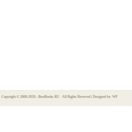
Copyright © 2000-2020 -
BestBooks.RU
· All Rights Reserved |
Designed by:
WP