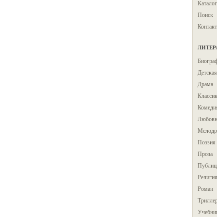
Каталог
Поиск
Контак
ЛИТЕР
Биогра
Детская
Драма
Класси
Комеди
Любовн
Мелодр
Поэзия
Проза
Публиц
Религи
Роман
Трилле
Учебни