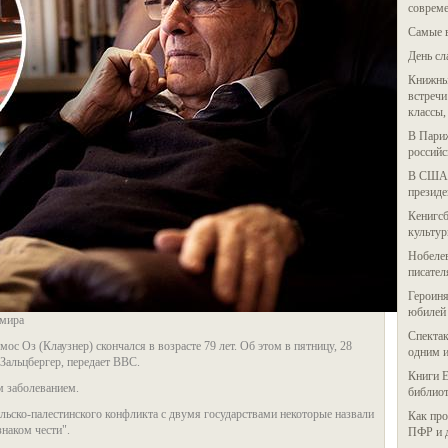
соврем
Самые 
День сл
Книжный
встречи
классы,
В Париж
российс
В США 
президе
Кенигсб
культу
Нобелев
писате
Героиня
юбилей
 мира
Спектак
с Оз (Клаузнер) скончался в возрасте 79 лет. Об этом в пятницу, 28
одним и
-Зальцбергер, передает BBC.
Книги Е
м заболеванием.
библиот
льско-палестинского конфликта с двумя государствами некоторые назвали
Как про
знаком чести".
ПФР и 