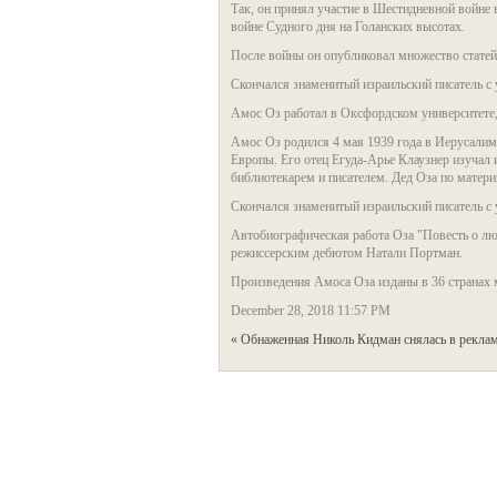
Так, он принял участие в Шестидневной войне 
войне Судного дня на Голанских высотах.
После войны он опубликовал множество статей 
Скончался знаменитый израильский писатель с
Амос Оз работал в Оксфордском университете,
Амос Оз родился 4 мая 1939 года в Иерусалим
Европы. Его отец Егуда-Арье Клаузнер изучал 
библиотекарем и писателем. Дед Оза по матери
Скончался знаменитый израильский писатель с
Автобиографическая работа Оза "Повесть о люб
режиссерским дебютом Натали Портман.
Произведения Амоса Оза изданы в 36 странах 
December 28, 2018 11:57 PM
« Обнаженная Николь Кидман снялась в реклам