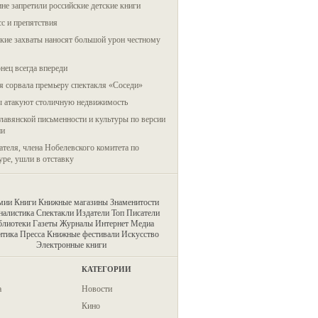
не запретили российские детские книги
с и препятствия
кие захваты наносят большой урон честному
ец всегда впереди
 сорвала премьеру спектакля «Соседи»
ы атакуют столичную недвижимость
лавянской письменности и культуры по версии
ии
ателя, члена Нобелевского комитета по
уре, ушли в отставку
мии
Книги
Книжные магазины
Знаменитости
алистика
Спектакли
Издатели
Топ
Писатели
блиотеки
Газеты
Журналы
Интернет
Медиа
итика
Пресса
Книжные фестивали
Искусство
Электронные книги
КАТЕГОРИИ
а
Новости
Кино