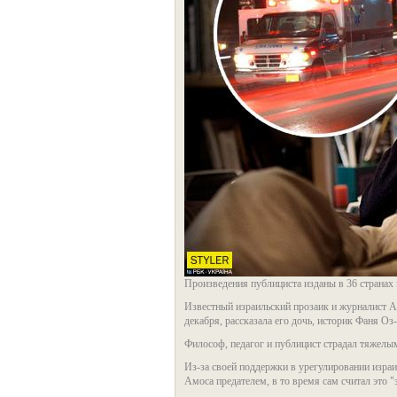
Произведения публициста изданы в 36 странах
Известный израильский прозаик и журналист Амо
декабря, рассказала его дочь, историк Фаня Оз
Философ, педагог и публицист страдал тяжелы
Из-за своей поддержки в урегулировании израи
Амоса предателем, в то время сам считал это "