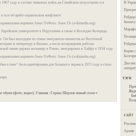
в 1967 году в составе танковых войск на Синайском полуострове и в
В Украи
Прогрес
и эссе об арабо-израильском конфликте.
Рейдерс
бизнесу
 украинскими корнями Амос ОзФото: Амос Оз (wikimedia.org)
Марафон
 Еврейском университете в Иерусалиме а также в Колледже Колорадо.
Полиция
е. Он был выходцем из семьи эмигрантов-сионистов из Восточной
историю и литературу в Вильно, а после возвращения работал
Рейдер
нской линии держал мельницу в Ровно, эмигрировал в Хайфу в 1934 году.
Корни с
Болгар
 украинскими корнями Амос ОзФото: Амос Оз (wikimedia.org)
Два пис
ви и тьме" была адаптирована для большого экрана в 2015 году и стала
литерат
мира.
ТЭГИ
Пре
Журн
е обуви (фото, видео)
|
Главная
|
Сериал Шерлок новый сезон »
Би
Пол
САЙТ
Реклам
Архив