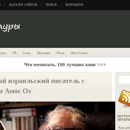
О
КАТАЛОГ САЙТОВ
ПОИСК
КОНТАКТЫ
тура
ТВ
Театр
Выставки
Мода
Шоу-бизнес
Что почитать. 100 лучших книг >>>
й израильский писатель с
и Амос Оз
АКТУАЛ
ЛИТЕР
Как цен