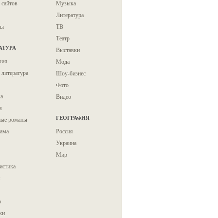
 сайтов
Музыка
Литература
ты
ТВ
Театр
АТУРА
Выставки
фия
Мода
 литература
Шоу-бизнес
Фото
ка
Видео
я
ГЕОГРАФИЯ
ые романы
ама
Россия
Украина
Мир
истика
я
р
ки