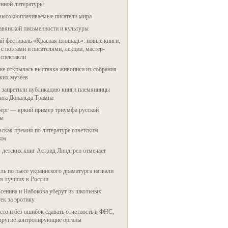
енной литературы
высокооплачиваемые писатели мира
авянской письменности и культуры
 фестиваль «Красная площадь»: новые книги,
 с поэтами и писателями, лекции, мастер-
 спектакли
е открылась выставка живописи из собрания
ких музеев
запретили публикацию книги племянницы
нта Дональда Трампа
ерг — яркий пример триумфа русской
ры
ская премия по литературе советским
лям
 детских книг Астрид Линдгрен отмечает
ль по пьесе украинского драматурга назвали
з лучших в России
сенина и Набокова уберут из школьных
ек за эротику
сто и без ошибок сдавать отчетность в ФНС,
другие контролирующие органы