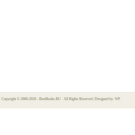
Copyright © 2000-2020 -
BestBooks.RU
· All Rights Reserved |
Designed by:
WP